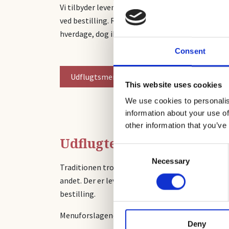
Vi tilbyder levende musik under middagen samt t
ved bestilling. Ring og bestil i god tid på tele
hverdage, dog ikke fredag aften.
Consent
Udflugtsmenu
This website uses cookies
We use cookies to personalis
information about your use of
other information that you’ve
Udflugter i julen
Consent
Necessary
Selection
Traditionen tro vil I komme til flotte julepynte
andet. Der er levende musik under middagen samt 
bestilling.
Menuforslagene i denne brochure gælder alle uge
Deny