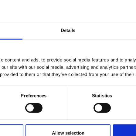
il en eventuel efterfølgende dans. Ved minimum 30 personer er mus
fon 4752 2174. Menuforslagene i denne brochure gælder frem til 31. 
Details
e content and ads, to provide social media features and to analy
 our site with our social media, advertising and analytics partn
 provided to them or that they’ve collected from your use of their
Preferences
Statistics
de lokaler, der oser af gammeldags julehygge. Der er mulighed for 
til en eventuel efterfølgende dans. ved min. 30 personer er musikk
ns hverdage, dog ikke fredag aften.
Allow selection