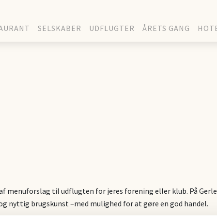
AURANT
SELSKABER
UDFLUGTER
ÅRETS GANG
HOT
f menuforslag til udflugten for jeres forening eller klub. På Gerle
 og nyttig brugskunst –med mulighed for at gøre en god handel.