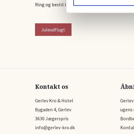
Ring og bestil i god tid på telefon 4752 2174
Juleudflugt
Kontakt os
Åbn
Gerlev Kro & Hotel
Gerlev
Bygaden 4, Gerlev
ugens d
3630 Jægerspris
Bordbe
info@gerlev-kro.dk
Kontak