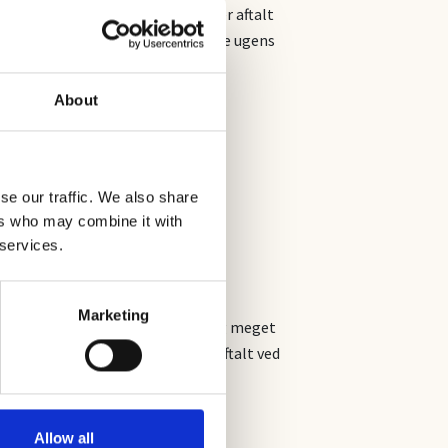
ikken uden beregning, hvis det er aftalt
december 2025 og kan bestilles alle ugens
About
se our traffic. We also share
ers who may combine it with
 services.
Marketing
at handle juleting, gaveartikler og meget
en uden beregning, hvis det er aftalt ved
Allow all